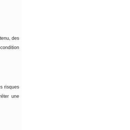
ntenu, des
 condition
es risques
réter une