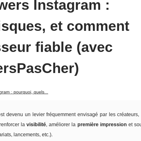
wers Instagram :
risques, et comment
sseur fiable (avec
ersPasCher)
gram : pourquoi, quels...
t devenu un levier fréquemment envisagé par les créateurs,
 renforcer la
visibilité
, améliorer la
première impression
et sou
iats, lancements, etc.).