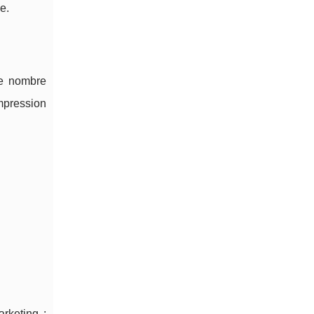
e.
 le nombre
mpression
rketing :