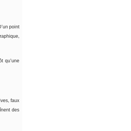
D’un point
graphique,
ôt qu’une
ves, faux
aînent des