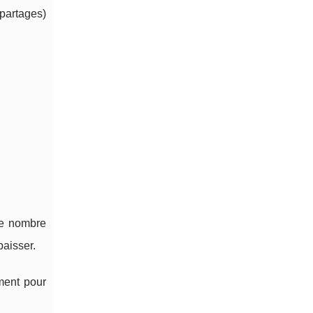
 partages)
re nombre
baisser.
ment pour