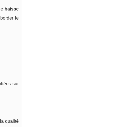
ne
baisse
aborder le
bliées sur
a qualité