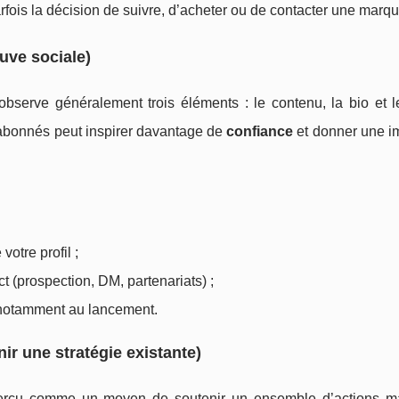
arfois la décision de suivre, d’acheter ou de contacter une marqu
uve sociale)
l observe généralement trois éléments : le contenu, la bio et
’abonnés peut inspirer davantage de
confiance
et donner une i
votre profil ;
act (prospection, DM, partenariats) ;
 notamment au lancement.
enir une stratégie existante)
rçu comme un moyen de soutenir un ensemble d’actions ma